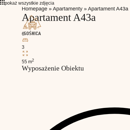
pokaż wszystkie zdjęcia
Homepage
»
Apartamenty
»
Apartament A43a
Apartament A43a
So
6
3
2
55 m
Wyposażenie Obiektu