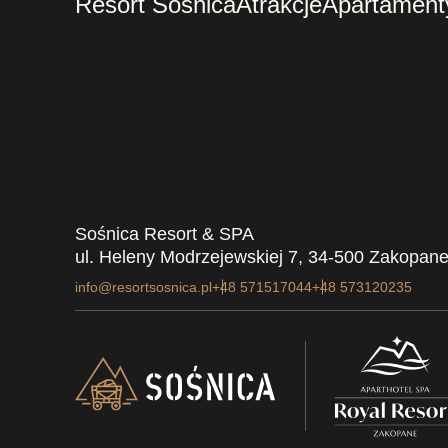
Resort Sośnica
Atrakcje
Apartament
Sośnica Resort & SPA
ul. Heleny Modrzejewskiej 7, 34-500 Zakopane
info@resortsosnica.pl
+48 571517044
+48 573120235