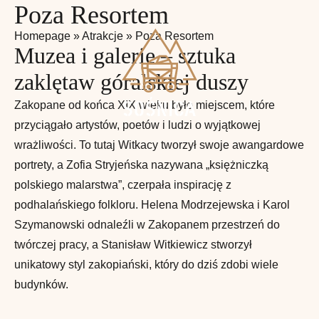
Poza Resortem
Homepage
»
Atrakcje
»
Poza Resortem
Muzea i galerie – sztuka
zaklętaw góralskiej duszy
Zakopane od końca XIX wieku było miejscem, które
przyciągało artystów, poetów i ludzi o wyjątkowej
wrażliwości. To tutaj Witkacy tworzył swoje awangardowe
portrety, a Zofia Stryjeńska nazywana „księżniczką
polskiego malarstwa”, czerpała inspirację z
podhalańskiego folkloru. Helena Modrzejewska i Karol
Szymanowski odnaleźli w Zakopanem przestrzeń do
twórczej pracy, a Stanisław Witkiewicz stworzył
unikatowy styl zakopiański, który do dziś zdobi wiele
budynków.