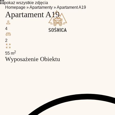
pokaż wszystkie zdjęcia
Homepage
»
Apartamenty
»
Apartament A19
Apartament A19
4
2
2
55 m
Wyposażenie Obiektu