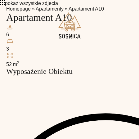
pokaż wszystkie zdjęcia
Homepage
»
Apartamenty
»
Apartament A10
Apartament A10
6
3
2
52 m
Wyposażenie Obiektu