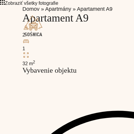
Zobraziť všetky fotografie
Domov
»
Apartmány
»
Apartament A9
Apartament A9
2
1
2
32 m
Vybavenie objektu