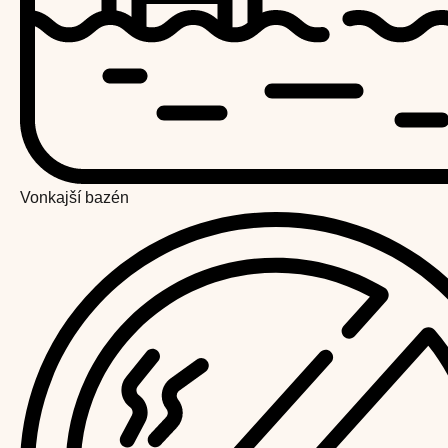
Vonkajší bazén