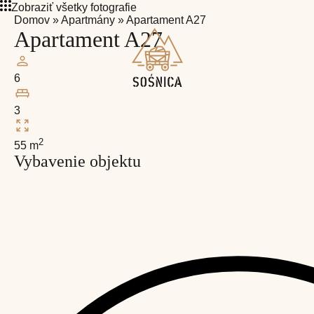
Zobraziť všetky fotografie
Domov
»
Apartmány
»
Apartament A27
Apartament A27
6
3
2
55 m
Vybavenie objektu